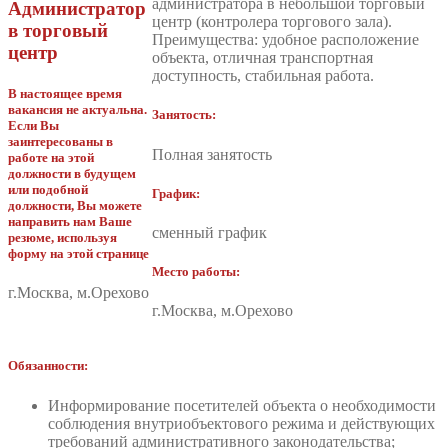
администратора в небольшой торговый
Администратор
центр (контролера торгового зала).
в торговый
Преимущества: удобное расположение
центр
объекта, отличная транспортная
доступность, стабильная работа.
В настоящее время
вакансия не актуальна.
Занятость:
Если Вы
заинтересованы в
Полная занятость
работе на этой
должности в будущем
или подобной
График:
должности, Вы можете
направить нам Ваше
сменный график
резюме, используя
форму на этой странице
Место работы:
г.Москва, м.Орехово
г.Москва, м.Орехово
Обязанности:
Информирование посетителей объекта о необходимости
соблюдения внутриобъектового режима и действующих
требований административного законодательства;