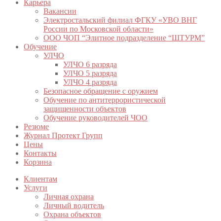
Карьера
Вакансии
Электростальский филиал ФГКУ «УВО ВНГ
России по Московской области»
ООО ЧОП “Элитное подразделение “ШТУРМ”
Обучение
УЛЧО
УЛЧО 6 разряда
УЛЧО 5 разряда
УЛЧО 4 разряда
Безопасное обращение с оружием
Обучение по антитеррористической
защищенности объектов
Обучение руководителей ЧОО
Резюме
Журнал Протект Групп
Цены
Контакты
Корзина
Клиентам
Услуги
Личная охрана
Личный водитель
Охрана объектов