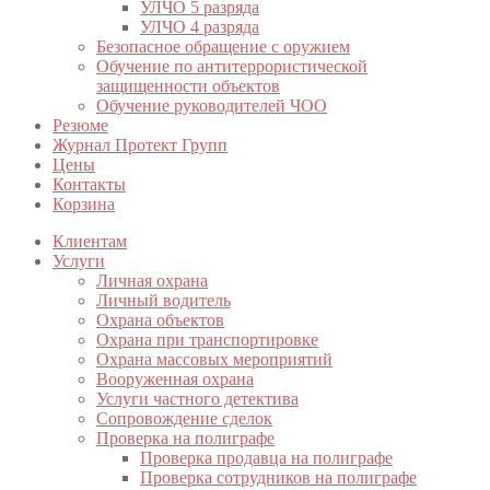
УЛЧО 5 разряда
УЛЧО 4 разряда
Безопасное обращение с оружием
Обучение по антитеррористической
защищенности объектов
Обучение руководителей ЧОО
Резюме
Журнал Протект Групп
Цены
Контакты
Корзина
Клиентам
Услуги
Личная охрана
Личный водитель
Охрана объектов
Охрана при транспортировке
Охрана массовых мероприятий
Вооруженная охрана
Услуги частного детектива
Сопровождение сделок
Проверка на полиграфе
Проверка продавца на полиграфе
Проверка сотрудников на полиграфе