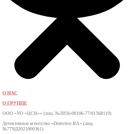
О НАС
О ГРУППЕ
ООО «УО «ЦСН»» (лиц. №Л056-00106-77/01568119)
Детективное агентство «Detective RA» (лиц.
№77ЧД2021000361)