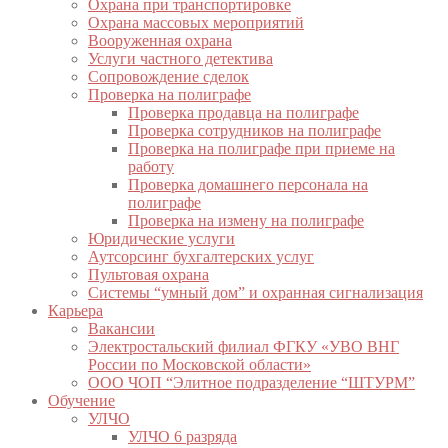
Охрана при транспортировке
Охрана массовых мероприятий
Вооруженная охрана
Услуги частного детектива
Сопровождение сделок
Проверка на полиграфе
Проверка продавца на полиграфе
Проверка сотрудников на полиграфе
Проверка на полиграфе при приеме на
работу
Проверка домашнего персонала на
полиграфе
Проверка на измену на полиграфе
Юридические услуги
Аутсорсинг бухгалтерских услуг
Пультовая охрана
Системы “умный дом” и охранная сигнализация
Карьера
Вакансии
Электростальский филиал ФГКУ «УВО ВНГ
России по Московской области»
ООО ЧОП “Элитное подразделение “ШТУРМ”
Обучение
УЛЧО
УЛЧО 6 разряда