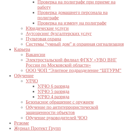
Проверка на полиграфе при приеме на
работу
Проверка домашнего персонала на
полиграфе
Проверка на измену на полиграфе
Юридические услуги
Аутсорсинг бухгалтерских услуг
Пультовая охрана
Системы “умный дом” и охранная сигнализация
Карьера
Вакансии
Электростальский филиал ФГКУ «УВО ВНГ
России по Московской области»
ООО ЧОП “Элитное подразделение “ШТУРМ”
Обучение
УЛЧО
УЛЧО 6 разряда
УЛЧО 5 разряда
УЛЧО 4 разряда
Безопасное обращение с оружием
Обучение по антитеррористической
защищенности объектов
Обучение руководителей ЧОО
Резюме
Журнал Протект Групп