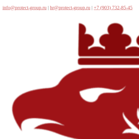
info@protect-group.ru
|
hr@protect-group.ru
|
+7 (903) 732-85-45