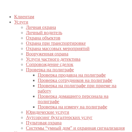
Клиентам
Услуги
Личная охрана
Личный водитель
Охрана объектов
Охрана при транспортировке
Охрана массовых мероприятий
Вооруженная охрана
Услуги частного детектива
Сопровождение сделок
Проверка на полиграфе
Проверка продавца на полиграфе
Проверка сотрудников на полиграфе
Проверка на полиграфе при приеме на
работу
Проверка домашнего персонала на
полиграфе
Проверка на измену на полиграфе
Юридические услуги
Аутсорсинг бухгалтерских услуг
Пультовая охрана
Системы “умный дом” и охранная сигнализация