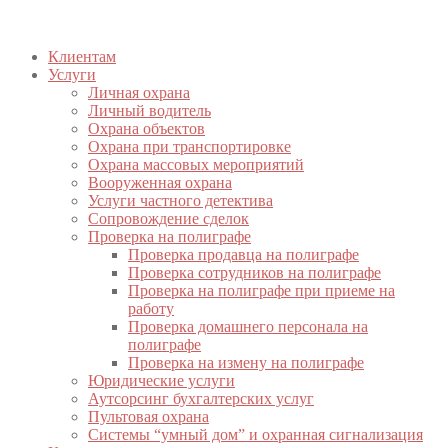
Клиентам
Услуги
Личная охрана
Личный водитель
Охрана объектов
Охрана при транспортировке
Охрана массовых мероприятий
Вооруженная охрана
Услуги частного детектива
Сопровождение сделок
Проверка на полиграфе
Проверка продавца на полиграфе
Проверка сотрудников на полиграфе
Проверка на полиграфе при приеме на
работу
Проверка домашнего персонала на
полиграфе
Проверка на измену на полиграфе
Юридические услуги
Аутсорсинг бухгалтерских услуг
Пультовая охрана
Системы “умный дом” и охранная сигнализация