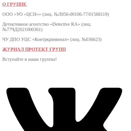
О ГРУППЕ
ООО «УО «ЦСН»» (лиц. №Л056-00106-77/01568119)
Детективное агентство «Detective RA» (лиц.
№77ЧД2021000361)
ЧУ ДПО УЦС «Контркриминал» (лиц. №036623)
ЖУРНАЛ ПРОТЕКТ ГРУПП
Вступайте в наши группы!