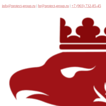
info@protect-group.ru
|
hr@protect-group.ru
|
+7 (903) 732-85-45