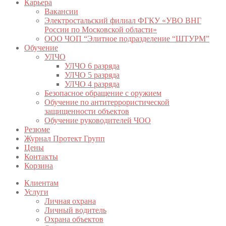
Карьера
Вакансии
Электростальский филиал ФГКУ «УВО ВНГ
России по Московской области»
ООО ЧОП “Элитное подразделение “ШТУРМ”
Обучение
УЛЧО
УЛЧО 6 разряда
УЛЧО 5 разряда
УЛЧО 4 разряда
Безопасное обращение с оружием
Обучение по антитеррористической
защищенности объектов
Обучение руководителей ЧОО
Резюме
Журнал Протект Групп
Цены
Контакты
Корзина
Клиентам
Услуги
Личная охрана
Личный водитель
Охрана объектов