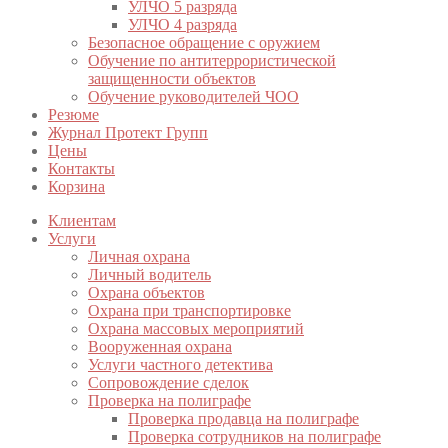
УЛЧО 5 разряда
УЛЧО 4 разряда
Безопасное обращение с оружием
Обучение по антитеррористической
защищенности объектов
Обучение руководителей ЧОО
Резюме
Журнал Протект Групп
Цены
Контакты
Корзина
Клиентам
Услуги
Личная охрана
Личный водитель
Охрана объектов
Охрана при транспортировке
Охрана массовых мероприятий
Вооруженная охрана
Услуги частного детектива
Сопровождение сделок
Проверка на полиграфе
Проверка продавца на полиграфе
Проверка сотрудников на полиграфе