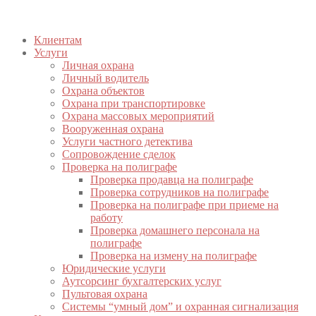
Клиентам
Услуги
Личная охрана
Личный водитель
Охрана объектов
Охрана при транспортировке
Охрана массовых мероприятий
Вооруженная охрана
Услуги частного детектива
Сопровождение сделок
Проверка на полиграфе
Проверка продавца на полиграфе
Проверка сотрудников на полиграфе
Проверка на полиграфе при приеме на
работу
Проверка домашнего персонала на
полиграфе
Проверка на измену на полиграфе
Юридические услуги
Аутсорсинг бухгалтерских услуг
Пультовая охрана
Системы “умный дом” и охранная сигнализация