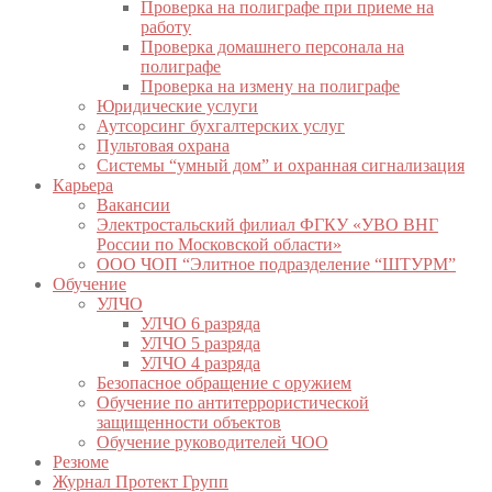
Проверка на полиграфе при приеме на
работу
Проверка домашнего персонала на
полиграфе
Проверка на измену на полиграфе
Юридические услуги
Аутсорсинг бухгалтерских услуг
Пультовая охрана
Системы “умный дом” и охранная сигнализация
Карьера
Вакансии
Электростальский филиал ФГКУ «УВО ВНГ
России по Московской области»
ООО ЧОП “Элитное подразделение “ШТУРМ”
Обучение
УЛЧО
УЛЧО 6 разряда
УЛЧО 5 разряда
УЛЧО 4 разряда
Безопасное обращение с оружием
Обучение по антитеррористической
защищенности объектов
Обучение руководителей ЧОО
Резюме
Журнал Протект Групп