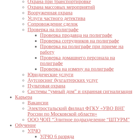
Охрана при транспортировке
Охрана массовых мероприятий
Вооруженная охрана
Услуги частного детектива
Сопровождение сделок
Проверка на полиграфе
Проверка продавца на полиграфе
Проверка сотрудников на полиграфе
Проверка на полиграфе при приеме на
работу
Проверка домашнего персонала на
полиграфе
Проверка на измену на полиграфе
Юридические услуги
Аутсорсинг бухгалтерских услуг
Пультовая охрана
Системы “умный дом” и охранная сигнализация
Карьера
Вакансии
Электростальский филиал ФГКУ «УВО ВНГ
России по Московской области»
ООО ЧОП “Элитное подразделение “ШТУРМ”
Обучение
УЛЧО
УЛЧО 6 разряда