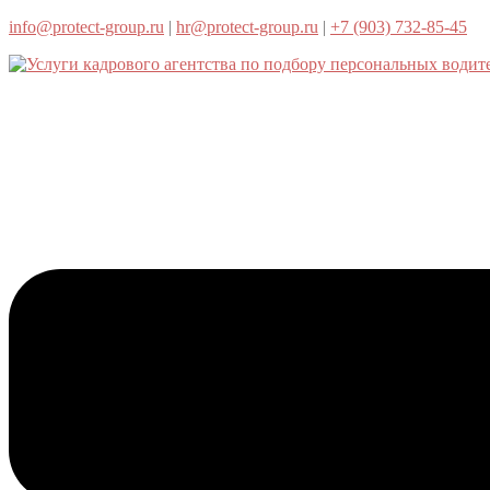
info@protect-group.ru
|
hr@protect-group.ru
|
+7 (903) 732-85-45