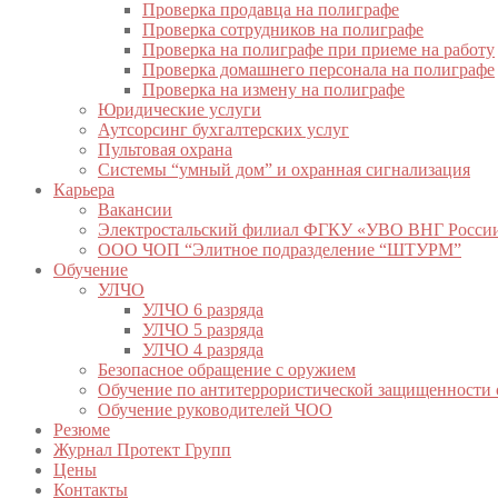
Проверка продавца на полиграфе
Проверка сотрудников на полиграфе
Проверка на полиграфе при приеме на работу
Проверка домашнего персонала на полиграфе
Проверка на измену на полиграфе
Юридические услуги
Аутсорсинг бухгалтерских услуг
Пультовая охрана
Системы “умный дом” и охранная сигнализация
Карьера
Вакансии
Электростальский филиал ФГКУ «УВО ВНГ России
ООО ЧОП “Элитное подразделение “ШТУРМ”
Обучение
УЛЧО
УЛЧО 6 разряда
УЛЧО 5 разряда
УЛЧО 4 разряда
Безопасное обращение с оружием
Обучение по антитеррористической защищенности 
Обучение руководителей ЧОО
Резюме
Журнал Протект Групп
Цены
Контакты