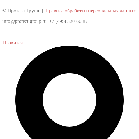
© Протект Групп |
Правила обработки персональных данных
info@protect-group.ru +7 (495) 320-66-87
Нравится