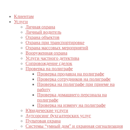
Клиентам
Услуги
Личная охрана
Личный водитель
Охрана объектов
Охрана при транспортировке
Охрана массовых мероприятий
Вооруженная охрана
Услуги частного детектива
Сопровождение сделок
Проверка на полиграфе
Проверка продавца на полиграфе
Проверка сотрудников на полиграфе
Проверка на полиграфе при приеме на
работу
Проверка домашнего персонала на
полиграфе
Проверка на измену на полиграфе
Юридические услуги
Аутсорсинг бухгалтерских услуг
Пультовая охрана
Системы “умный дом” и охранная сигнализация