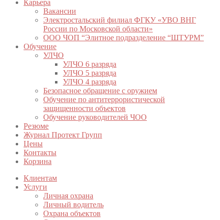
Карьера
Вакансии
Электростальский филиал ФГКУ «УВО ВНГ
России по Московской области»
ООО ЧОП “Элитное подразделение “ШТУРМ”
Обучение
УЛЧО
УЛЧО 6 разряда
УЛЧО 5 разряда
УЛЧО 4 разряда
Безопасное обращение с оружием
Обучение по антитеррористической
защищенности объектов
Обучение руководителей ЧОО
Резюме
Журнал Протект Групп
Цены
Контакты
Корзина
Клиентам
Услуги
Личная охрана
Личный водитель
Охрана объектов