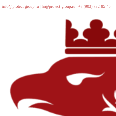
info@protect-group.ru
|
hr@protect-group.ru
|
+7 (903) 732-85-45