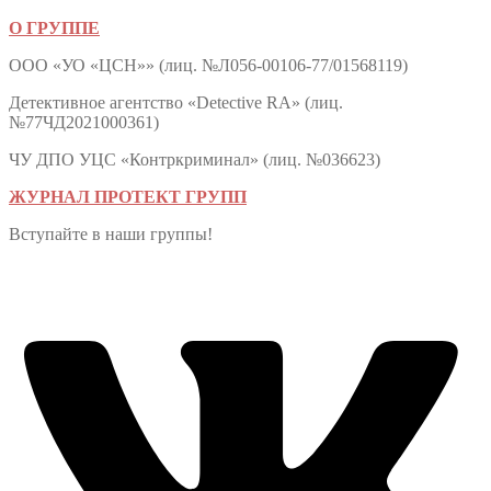
О ГРУППЕ
ООО «УО «ЦСН»» (лиц. №Л056-00106-77/01568119)
Детективное агентство «Detective RA» (лиц.
№77ЧД2021000361)
ЧУ ДПО УЦС «Контркриминал» (лиц. №036623)
ЖУРНАЛ ПРОТЕКТ ГРУПП
Вступайте в наши группы!