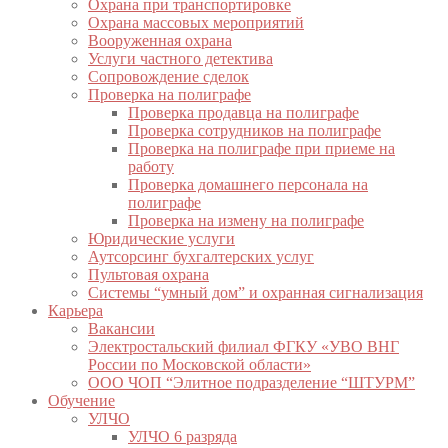
Охрана при транспортировке
Охрана массовых мероприятий
Вооруженная охрана
Услуги частного детектива
Сопровождение сделок
Проверка на полиграфе
Проверка продавца на полиграфе
Проверка сотрудников на полиграфе
Проверка на полиграфе при приеме на
работу
Проверка домашнего персонала на
полиграфе
Проверка на измену на полиграфе
Юридические услуги
Аутсорсинг бухгалтерских услуг
Пультовая охрана
Системы “умный дом” и охранная сигнализация
Карьера
Вакансии
Электростальский филиал ФГКУ «УВО ВНГ
России по Московской области»
ООО ЧОП “Элитное подразделение “ШТУРМ”
Обучение
УЛЧО
УЛЧО 6 разряда