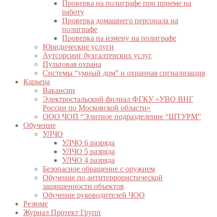
Проверка на полиграфе при приеме на
работу
Проверка домашнего персонала на
полиграфе
Проверка на измену на полиграфе
Юридические услуги
Аутсорсинг бухгалтерских услуг
Пультовая охрана
Системы “умный дом” и охранная сигнализация
Карьера
Вакансии
Электростальский филиал ФГКУ «УВО ВНГ
России по Московской области»
ООО ЧОП “Элитное подразделение “ШТУРМ”
Обучение
УЛЧО
УЛЧО 6 разряда
УЛЧО 5 разряда
УЛЧО 4 разряда
Безопасное обращение с оружием
Обучение по антитеррористической
защищенности объектов
Обучение руководителей ЧОО
Резюме
Журнал Протект Групп