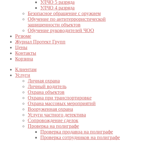
УЛЧО 5 разряда
УЛЧО 4 разряда
Безопасное обращение с оружием
Обучение по антитеррористической
защищенности объектов
Обучение руководителей ЧОО
Резюме
Журнал Протект Групп
Цены
Контакты
Корзина
Клиентам
Услуги
Личная охрана
Личный водитель
Охрана объектов
Охрана при транспортировке
Охрана массовых мероприятий
Вооруженная охрана
Услуги частного детектива
Сопровождение сделок
Проверка на полиграфе
Проверка продавца на полиграфе
Проверка сотрудников на полиграфе