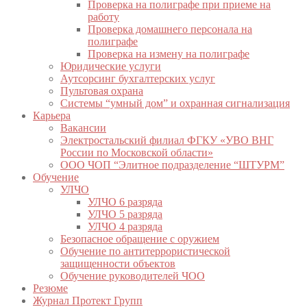
Проверка на полиграфе при приеме на
работу
Проверка домашнего персонала на
полиграфе
Проверка на измену на полиграфе
Юридические услуги
Аутсорсинг бухгалтерских услуг
Пультовая охрана
Системы “умный дом” и охранная сигнализация
Карьера
Вакансии
Электростальский филиал ФГКУ «УВО ВНГ
России по Московской области»
ООО ЧОП “Элитное подразделение “ШТУРМ”
Обучение
УЛЧО
УЛЧО 6 разряда
УЛЧО 5 разряда
УЛЧО 4 разряда
Безопасное обращение с оружием
Обучение по антитеррористической
защищенности объектов
Обучение руководителей ЧОО
Резюме
Журнал Протект Групп