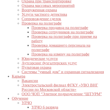
Охрана при транспортировке
Охрана массовых мероприятий
Вооруженная охрана
Услуги частного детектива
Сопровождение сделок
Проверка на полиграфе
Проверка продавца на полиграфе
Проверка сотрудников на полиграфе
Проверка на полиграфе при приеме на
работу
Проверка домашнего персонала на
полиграфе
Проверка на измену на полиграфе
Юридические услуги
Аутсорсинг бухгалтерских услуг
Пультовая охрана
Системы “умный дом” и охранная сигнализация
Карьера
Вакансии
Электростальский филиал ФГКУ «УВО ВНГ
России по Московской области»
ООО ЧОП “Элитное подразделение “ШТУРМ”
Обучение
УЛЧО
УЛЧО 6 разряда