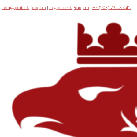
info@protect-group.ru
|
hr@protect-group.ru
|
+7 (903) 732-85-45