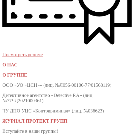
Посмотреть резюме
О НАС
О ГРУППЕ
ООО «УО «ЦСН»» (лиц. №Л056-00106-77/01568119)
Детективное агентство «Detective RA» (лиц.
№77ЧД2021000361)
ЧУ ДПО УЦС «Контркриминал» (лиц. №036623)
ЖУРНАЛ ПРОТЕКТ ГРУПП
Вступайте в наши группы!