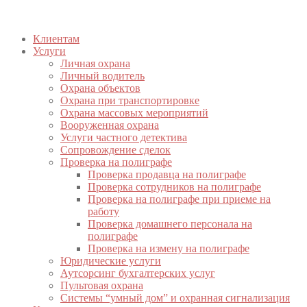
Клиентам
Услуги
Личная охрана
Личный водитель
Охрана объектов
Охрана при транспортировке
Охрана массовых мероприятий
Вооруженная охрана
Услуги частного детектива
Сопровождение сделок
Проверка на полиграфе
Проверка продавца на полиграфе
Проверка сотрудников на полиграфе
Проверка на полиграфе при приеме на
работу
Проверка домашнего персонала на
полиграфе
Проверка на измену на полиграфе
Юридические услуги
Аутсорсинг бухгалтерских услуг
Пультовая охрана
Системы “умный дом” и охранная сигнализация