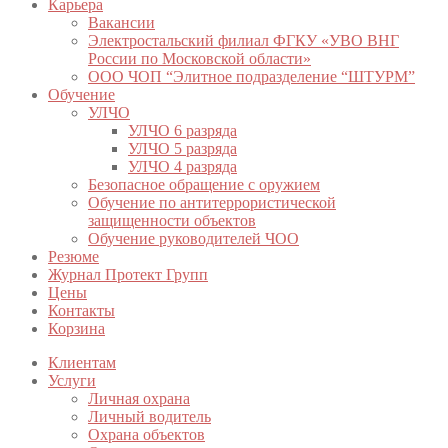
Карьера
Вакансии
Электростальский филиал ФГКУ «УВО ВНГ
России по Московской области»
ООО ЧОП “Элитное подразделение “ШТУРМ”
Обучение
УЛЧО
УЛЧО 6 разряда
УЛЧО 5 разряда
УЛЧО 4 разряда
Безопасное обращение с оружием
Обучение по антитеррористической
защищенности объектов
Обучение руководителей ЧОО
Резюме
Журнал Протект Групп
Цены
Контакты
Корзина
Клиентам
Услуги
Личная охрана
Личный водитель
Охрана объектов