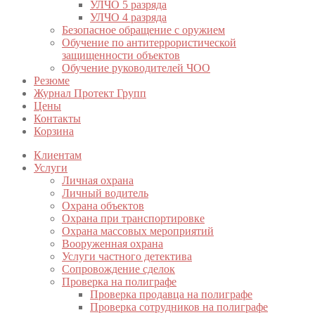
УЛЧО 5 разряда
УЛЧО 4 разряда
Безопасное обращение с оружием
Обучение по антитеррористической
защищенности объектов
Обучение руководителей ЧОО
Резюме
Журнал Протект Групп
Цены
Контакты
Корзина
Клиентам
Услуги
Личная охрана
Личный водитель
Охрана объектов
Охрана при транспортировке
Охрана массовых мероприятий
Вооруженная охрана
Услуги частного детектива
Сопровождение сделок
Проверка на полиграфе
Проверка продавца на полиграфе
Проверка сотрудников на полиграфе